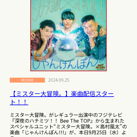
2024.09.25
RELEASE
【ミスター大冒険。】楽曲配信スター
ト！！
ミスター大冒険。がレギュラー出演中のフジテレビ
『深夜のハチミツ！！ Bee The TOP』から生まれた
スペシャルユニット“ミスター大冒険。×高村風太”の
楽曲「じゃんけんぽん!!!」が、本日9月25日（水）よ