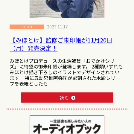
2023.11.17
RELEASE
【みほとけ】監修ご朱印帳が11月20日
（月）発売決定！
みほとけプロデュースの生活雑貨「おでかけシリー
ズ」に待望の御朱印帳が登場します。 2種類いずれも
みほとけ描き下ろしのイラストでデザインされてい
ます。 特に五劫思惟阿弥陀が彫刻された木彫レリー
フを表紙としたも
読む