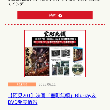
てインデ
読む
2025.06.11
RELEASE
【阿見201】映画「室町無頼」Blu-ray＆
DVD発売情報