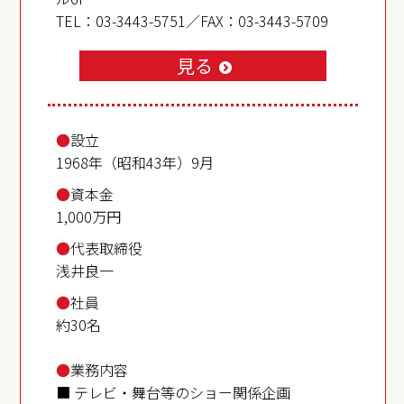
TEL：
03-3443-5751
／FAX：
03-3443-5709
見る
●
設立
1968年（昭和43年）9月
●
資本金
1,000万円
●
代表取締役
浅井良一
●
社員
約30名
●
業務内容
■ テレビ・舞台等のショー関係企画