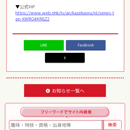
▼公式HP
https://www.web.nhk/tv/an/kazekaoru/pl/series-t
ep-XWRG4KR6Z2
LINE
Facebook
X
お知らせ一覧へ