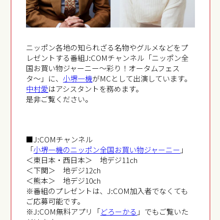
ニッポン各地の知られざる名物やグルメなどをプ
レゼントする番組J:COMチャンネル「ニッポン全
国お買い物ジャーニー〜彩り！オータムフェス
タ〜」に、
小堺一機
がMCとして出演しています。
中村愛
はアシスタントを務めます。
是非ご覧ください。
■J:COMチャンネル
「
小堺一機のニッポン全国お買い物ジャーニー
」
＜東日本・西日本＞ 地デジ11ch
＜下関＞ 地デジ12ch
＜熊本＞ 地デジ10ch
※番組のプレゼントは、J:COM加入者でなくても
ご応募可能です。
※J:COM無料アプリ「
どろーかる
」でもご覧いた