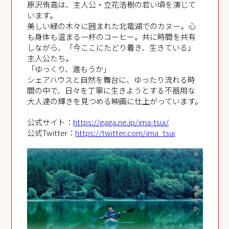
原沢侑高は、主人公・立花浩樹の若い頃を演じて
います。
美しい緑の木々に囲まれた北竜湖でのカヌー。心
も身体も温まる一杯のコーヒー。共に時間を共有
しながら、「今ここにたどり着き、生きている」
主人公たち。
「ゆっくり、進もうか」
シェアハウスと自然を舞台に、ゆったり流れる時
間の中で、日々を丁寧に生きようとする不器用な
大人達の輝きを見つめる映画に仕上がっています。
公式サイト：
https://gaga.ne.jp/ima-tsui/
公式Twitter：
https://twitter.com/ima_tsui