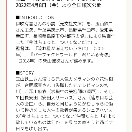
2022年4月8日（金）より全国順次公開
■INTRODUCTION
伊吹有喜さんの小説（光文社文庫）を、玉山鉄二
さん主演、千葉県茂原市、長野県千曲市、愛知県
幸田町、長崎県島原市の4都市の協力により映画化
した『今はちょっと、ついてないだけ』。
監督は、『流れ星が消えないうちに』（2015
年）、『パーフェクトワールド 君といる奇跡』
（2018年）の柴山健次さんが務めます。
■STORY
玉山鉄二さん演じる元人気カメラマンの立花浩樹
が、音尾琢真さん（失職した元テレビマンの宮
川）、深川麻衣（求職中の美容師の瀬戸）、そし
て団長安田（安田大サーカス）さん（落ち目な芸
人の会田）ら、自分と同じようにがむしゃらに働
いて挫折をした人生の敗者が集まるシェアハウス
の“今はちょっと、ついてない”仲間たちと「心より
欲しているものは何か」を見つめ直そうと過ごす
日々を映し出す。