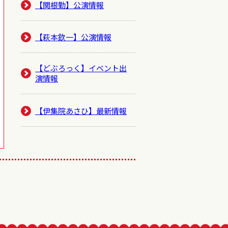
【関根勤】公演情報
【萩本欽一】公演情報
【どぶろっく】イベント出
演情報
【伊集院あさひ】最新情報