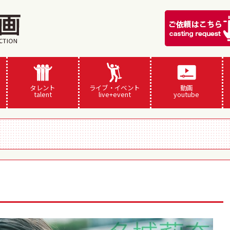
タレント
ライブ・イベント
動画
talent
live+event
youtube