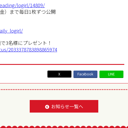
reading/logirl/14809/
日（金）まで毎日1枚ずつ公開
ly_logirl/
で3名様にプレゼント！
atus/2033378783898865974
X
Facebook
LINE
BACK TO LIST
お知らせ一覧へ