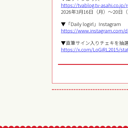
https://tvablog.tv-asahi.co.jp/
2026年3月16日（月）～20
▼「Daily logirl」Instagram
https://www.instagram.com/dai
▼直筆サイン入りチェキを抽選
https://x.com/LoGiRL2015/st