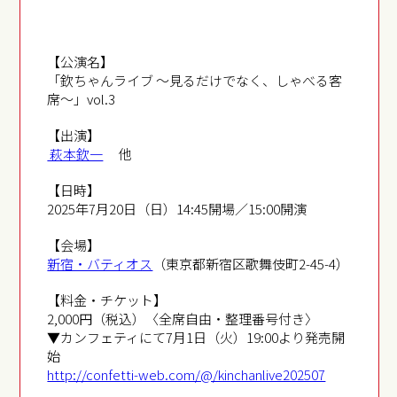
【公演名】
「欽ちゃんライブ 〜見るだけでなく、しゃべる客
席〜」vol.3
【出演】
萩本欽一
他
【日時】
2025年7月20日（日）14:45開場／15:00開演
【会場】
新宿・バティオス
（東京都新宿区歌舞伎町2-45-4）
【料金・チケット】
2,000円（税込）〈全席自由・整理番号付き〉
▼カンフェティにて7月1日（火）19:00より発売開
始
http://confetti-web.com/@/kinchanlive202507