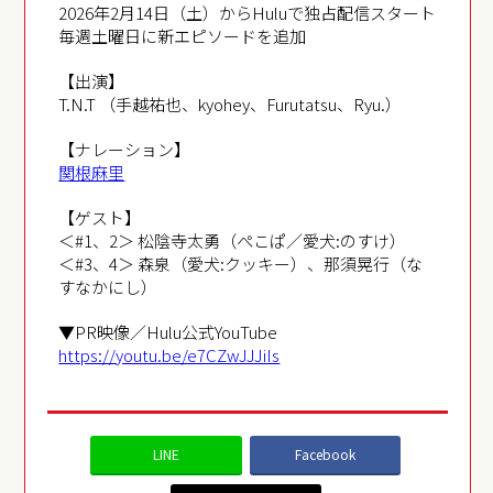
2026年2月14日（土）からHuluで独占配信スタート
毎週土曜日に新エピソードを追加
【出演】
T.N.T （手越祐也、kyohey、Furutatsu、Ryu.）
【ナレーション】
関根麻里
【ゲスト】
＜#1、2＞ 松陰寺太勇（ぺこぱ／愛犬:のすけ）
＜#3、4＞ 森泉（愛犬:クッキー）、那須晃行（な
すなかにし）
▼PR映像／Hulu公式YouTube
https://youtu.be/e7CZwJJJiIs
LINE
Facebook