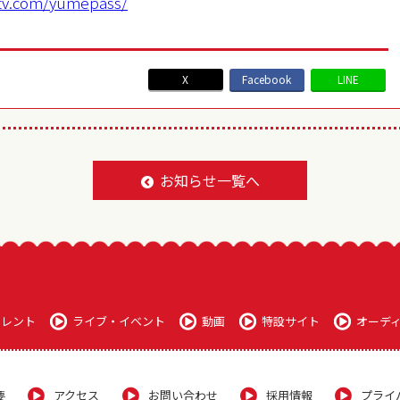
tv.com/yumepass/
X
Facebook
LINE
BACK TO LIST
お知らせ一覧へ
タレント
ライブ・イベント
動画
特設サイト
オーデ
要
アクセス
お問い合わせ
採用情報
プライ