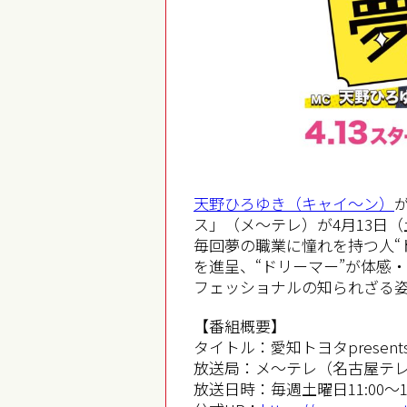
天野ひろゆき（キャイ～ン）
が
ス」（メ～テレ）が4月13日
毎回夢の職業に憧れを持つ人“
を進呈、“ドリーマー”が体感
フェッショナルの知られざる
【番組概要】
タイトル：愛知トヨタpresent
放送局：メ～テレ（名古屋テ
放送日時：毎週土曜日11:00〜11