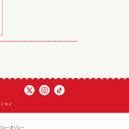
Twitter 浅井企画
Instagram 浅井企画
TikTok 浅井企画動画一覧
ィション
バシーポリシー