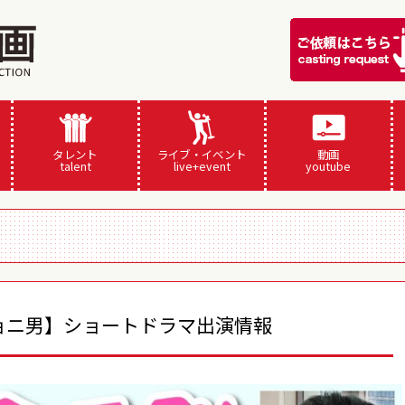
タレント
ライブ・イベント
動画
talent
live+event
youtube
ョニ男】ショートドラマ出演情報