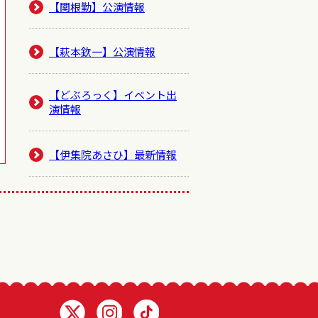
【関根勤】公演情報
【萩本欽一】公演情報
【どぶろっく】イベント出
演情報
【伊集院あさひ】最新情報
Twitter 浅井企画
Instagram 浅井企画
TikTok 浅井企画動画一覧