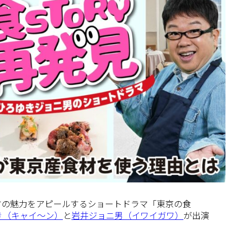
材の魅力をアピールするショートドラマ「東京の食
き（キャイ～ン）
と
岩井ジョニ男（イワイガワ）
が出演