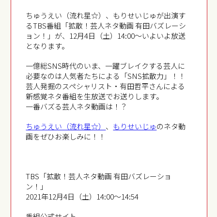
ちゅうえい（流れ星☆）、もりせいじゅが出演す
るTBS番組「拡散！芸人ネタ動画 有田バズレーシ
ョン！」が、12月4日（土）14:00～いよいよ放送
となります。
一億総SNS時代のいま、一躍ブレイクする芸人に
必要なのは人気者たちによる「SNS拡散力」！！
芸人発掘のスペシャリスト・有田哲平さんによる
新感覚ネタ番組を生放送でお送りします。
一番バズる芸人ネタ動画は！？
ちゅうえい（流れ星☆）
、
もりせいじゅ
のネタ動
画をぜひお楽しみに！！
TBS「拡散！芸人ネタ動画 有田バズレーショ
ン！」
2021年12月4日（土）14:00〜14:54
番組公式サイト