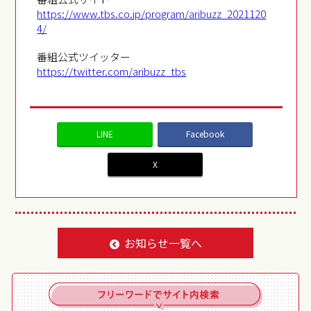
https://www.tbs.co.jp/program/aribuzz_2021120
4/
番組公式ツイッター
https://twitter.com/aribuzz_tbs
LINE
Facebook
X
お知らせ一覧へ