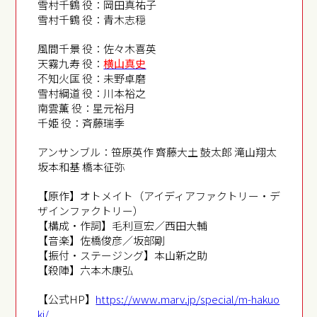
雪村千鶴 役：岡田真祐子
雪村千鶴 役：青木志穏
風間千景 役：佐々木喜英
天霧九寿 役：
横山真史
不知火匡 役：未野卓磨
雪村綱道 役：川本裕之
南雲薫 役：星元裕月
千姫 役：斉藤瑞季
アンサンブル：笹原英作 齊藤大土 鼓太郎 滝山翔太
坂本和基 橋本征弥
【原作】オトメイト（アイディアファクトリー・デ
ザインファクトリー）
【構成・作詞】毛利亘宏／西田大輔
【音楽】佐橋俊彦／坂部剛
【振付・ステージング】本山新之助
【殺陣】六本木康弘
【公式HP】
https://www.marv.jp/special/m-hakuo
ki/