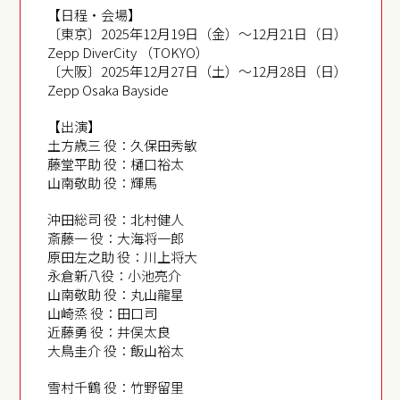
【日程・会場】
〔東京〕2025年12月19日（金）～12月21日（日）
Zepp DiverCity （TOKYO）
〔大阪〕2025年12月27日（土）～12月28日（日）
Zepp Osaka Bayside
【出演】
土方歳三 役：久保田秀敏
藤堂平助 役：樋口裕太
山南敬助 役：輝馬
沖田総司 役：北村健人
斎藤一 役：大海将一郎
原田左之助 役：川上将大
永倉新八役：小池亮介
山南敬助 役：丸山龍星
山崎烝 役：田口司
近藤勇 役：井俣太良
大鳥圭介 役：飯山裕太
雪村千鶴 役：竹野留里