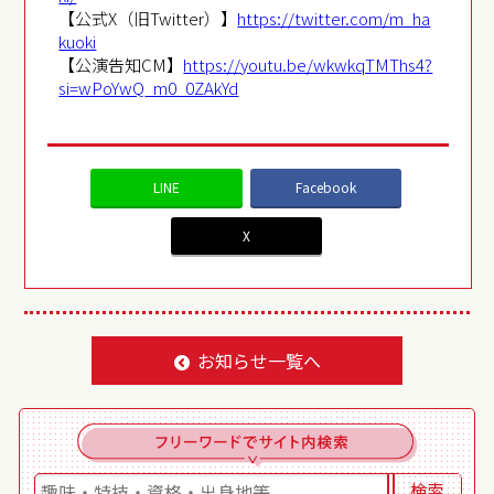
【公式X（旧Twitter）】
https://twitter.com/m_ha
kuoki
【公演告知CM】
https://youtu.be/wkwkqTMThs4?
si=wPoYwQ_m0_0ZAkYd
LINE
Facebook
X
お知らせ一覧へ