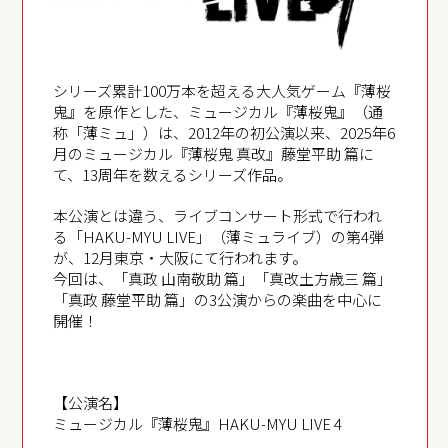
シリーズ累計100万本を超える大人気ゲーム『薄桜
鬼』を原作とした、ミュージカル『薄桜鬼』（通
称「薄ミュ」）は、2012年の初公演以来、2025年6
月のミュージカル『薄桜鬼 真改』藤堂平助 篇に
て、13周年を数えるシリーズ作品。
本公演とは違う、ライブコンサート形式で行われ
る「HAKU-MYU LIVE」（薄ミュライブ）の第4弾
が、12月東京・大阪にて行われます。
今回は、「真政 山南敬助 篇」「真改土方歳三 篇」
「真政 藤堂平助 篇」の3公演からの楽曲を中心に
開催！
【公演名】
ミュージカル『薄桜鬼』HAKU-MYU LIVE 4