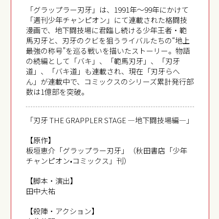
「グラップラー刃牙」は、1991年～99年にかけて
「週刊少年チャンピオン」にて連載された格闘技
漫画で、地下闘技場に君臨し続ける少年王者・範
馬刃牙と、刃牙のクビを狙うライバルたちの“地上
最強の称号”を巡る戦いを描いたストーリー。物語
の続編として「バキ」、「範馬刃牙」、「刃牙
道」、「バキ道」も連載され、現在「刃牙らへ
ん」が連載中で、コミックスのシリーズ累計発行部
数は1億部を突破。
「刃牙 THE GRAPPLER STAGE ―地下闘技場編―」
【原作】
板垣恵介「グラップラー刃牙」（秋田書店「少年
チャンピオン•コミックス」刊）
【脚本・演出】
田中大祐
【殺陣・アクション】