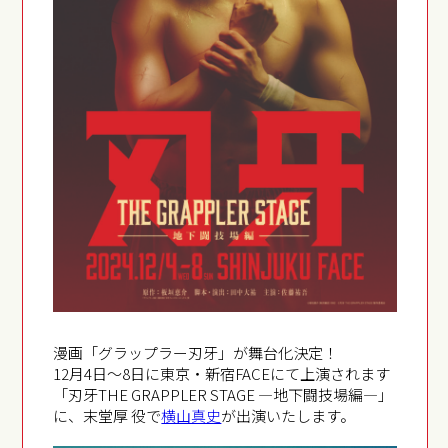
漫画「グラップラー刃牙」が舞台化決定！
12月4日～8日に東京・新宿FACEにて上演されます
「刃牙THE GRAPPLER STAGE ―地下闘技場編―」
に、末堂厚 役で
横山真史
が出演いたします。