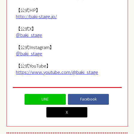
【公式HP】
http://baki-stage.jp/
【公式X】
＠baki_stage
【公式Instagram】
＠baki_stage
【公式YouTube】
https://www.youtube.com/@baki_stage
LINE
Facebook
X