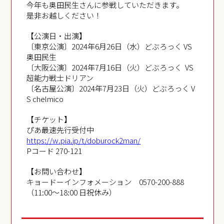
今年も奥田民生さんに参戦していただきます。
是非お越しください！
【公演日・出演】
〔東京公演〕2024年6月26日（水）どぶろっく VS
奥田民生
〔大阪公演〕2024年7月16日（火）どぶろっく VS
超能力戦士ドリアン
〔名古屋公演〕2024年7月23日（火）どぶろっく V
S chelmico
【チケット】
ぴあ最速先行受付中
https://w.pia.jp/t/doburock2man/
Pコード 270-121
【お問い合わせ】
キョードーインフォメーション 0570-200-888
（11:00～18:00 日祝休み）