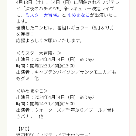
4月13日（土）、14日（日）に開催されるフジテレ
ビ「深夜のハチミツ!!」新レギュラー決定ライブ
に、
ミスター大冒険。
と
ゆめまなこ
が出演いたし
ます。
優勝したコンビは、番組レギュラー（6月＆7月）
を獲得！
応援よろしくお願いいたします。
＜ミスター大冒険。＞
出演日：2024年4月14日（日） ※Day2
時間：開場12:30／開演13:00
出演者：キャプテンバイソン／サンタモニカ／も
もグミ 他
＜ゆめまなこ＞
出演日：2024年4月14日（日） ※Day2
時間：開場14:30／開演15:00
出演者：ウォーターズ／千年ぶり／プール／骨付
きバナナ 他
【MC】
渡辺和洋（フジテレビアナウンサー）