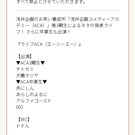
すべて禁止とさせていただきます。
浅井企画のお笑い養成所「浅井企画コメディーアカ
デミー（ACA）」第3期生によるネタの発表ライ
ブ！ さらに卒業生も出演！
『ライブACA（エーシーエー）』
【出演】
▼ACA3期生▼
チトセミ
犬糖タツヤ
▼ACA卒業生▼
赤にしん
あらしのよるに
アルファゴースト
002
【MC】
ドドん