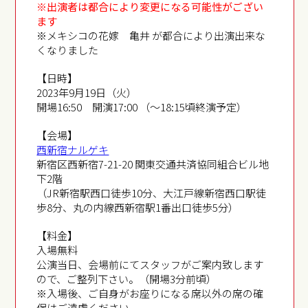
※出演者は都合により変更になる可能性がござい
ます
※メキシコの花嫁 亀井 が都合により出演出来な
くなりました
【日時】
2023年9月19日（火）
開場16:50 開演17:00 （～18:15頃終演予定）
【会場】
西新宿ナルゲキ
新宿区西新宿7-21-20 関東交通共済協同組合ビル地
下2階
（JR新宿駅西口徒歩10分、大江戸線新宿西口駅徒
歩8分、丸の内線西新宿駅1番出口徒歩5分）
【料金】
入場無料
公演当日、会場前にてスタッフがご案内致します
ので、ご整列下さい。（開場3分前頃）
※入場後、ご自身がお座りになる席以外の席の確
保はご遠慮ください