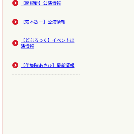
【関根勤】公演情報
【萩本欽一】公演情報
【どぶろっく】イベント出
演情報
【伊集院あさひ】最新情報