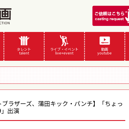
タレント
ライブ・イベント
動画
talent
live+event
youtube
トブラザーズ、蒲田キック・パンチ】「ちょっ
9」出演