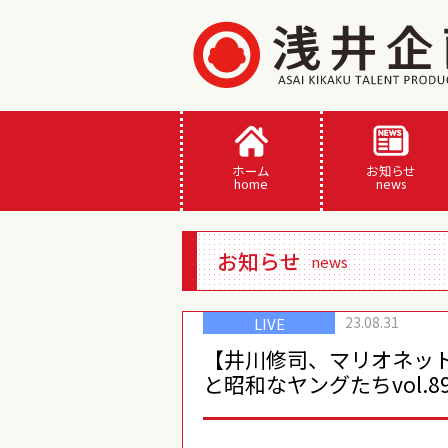
ホーム
お知らせ
home
news
お知らせ
news
23.08.31
LIVE
【井川修司、マリオネッ
と昭和なヤングたちvol.8