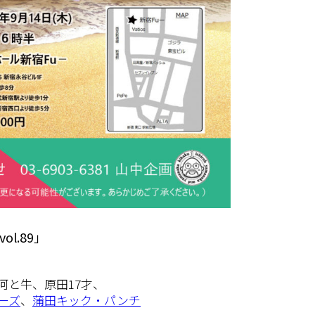
l.89」
河と牛、原田17才、
ーズ
、
蒲田キック・パンチ