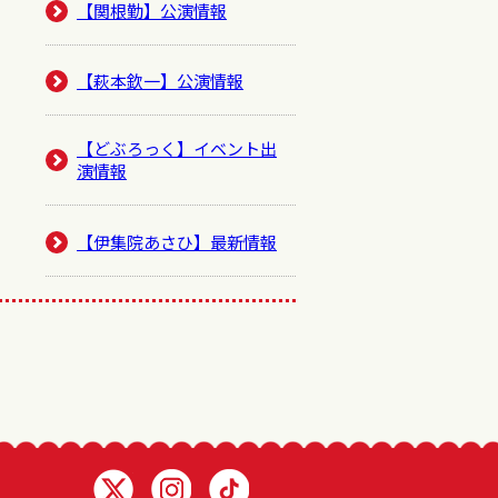
【関根勤】公演情報
【萩本欽一】公演情報
【どぶろっく】イベント出
演情報
【伊集院あさひ】最新情報
Twitter 浅井企画
Instagram 浅井企画
TikTok 浅井企画動画一覧