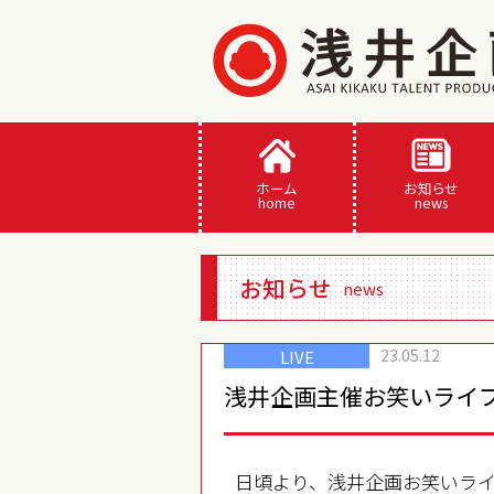
ホーム
お知らせ
home
news
お知らせ
news
23.05.12
LIVE
浅井企画主催お笑いライ
日頃より、浅井企画お笑いラ