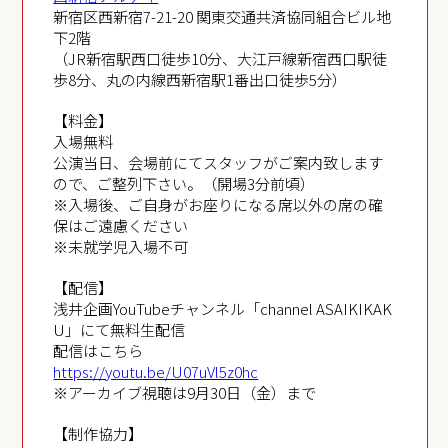
新宿区西新宿7-21-20 関東交通共済協同組合ビル地
下2階
（JR新宿駅西口徒歩10分、大江戸線新宿西口駅徒
歩8分、丸の内線西新宿駅1番出口徒歩5分）
【料金】
入場無料
公演当日、会場前にてスタッフがご案内致します
ので、ご整列下さい。（開場3分前頃）
※入場後、ご自身がお座りになる席以外の席の確
保はご遠慮ください
※未就学児入場不可
【配信】
浅井企画YouTubeチャンネル「channel ASAIKIKAK
U」にて無料生配信
配信はこちら
https://youtu.be/U07uVl5z0hc
※アーカイブ視聴は9月30日（金）まで
【制作協力】