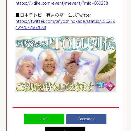
https://l-tike.com/event/mevent/?mid=660238
■日本テレビ「有吉の壁」公式Twitter
https://twitter.com/ariyoshinokabe/status/156239
4292072562688
LINE
Facebook