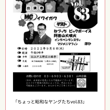
「ちょっと昭和なヤングたちvol.83」