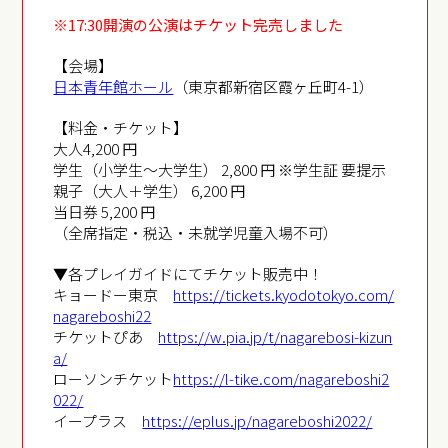
※17:30開演の公演はチケット完売しました
【会場】
日本青年館ホール
（東京都新宿区霞ヶ丘町4-1）
【料金・チケット】
大人4,200 円
学生（小学生～大学生） 2,800 円 ※学生証 要提示
親子（大人＋学生） 6,200 円
当日券 5,200 円
（全席指定・税込・未就学児童入場不可）
▼各プレイガイドにてチケット販売中！
キョードー東京
https://tickets.kyodotokyo.com/
nagareboshi22
チケットぴあ
https://w.pia.jp/t/nagarebosi-kizun
a/
ローソンチケット
https://l-tike.com/nagareboshi2
022/
イープラス
https://eplus.jp/nagareboshi2022/