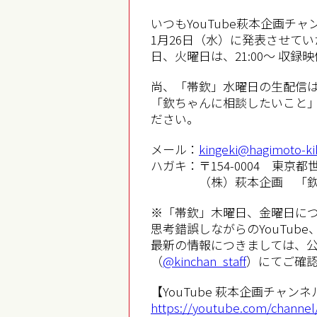
いつもYouTube萩本企画チ
1月26日（水）に発表させて
日、火曜日は、21:00～ 収
尚、「帯欽」水曜日の生配信は2
「欽ちゃんに相談したいこと
ださい。
メール：
kingeki@hagimoto-kik
ハガキ：〒154-0004 東京都世
（株）萩本企画 「
※「帯欽」木曜日、金曜日に
思考錯誤しながらのYouTub
最新の情報につきましては、公式
（
@kinchan_staff
）にてご確
【YouTube 萩本企画チャンネ
https://youtube.com/chann