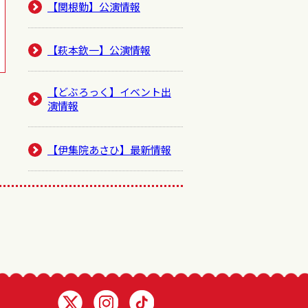
【関根勤】公演情報
【萩本欽一】公演情報
【どぶろっく】イベント出
演情報
【伊集院あさひ】最新情報
Twitter 浅井企画
Instagram 浅井企画
TikTok 浅井企画動画一覧