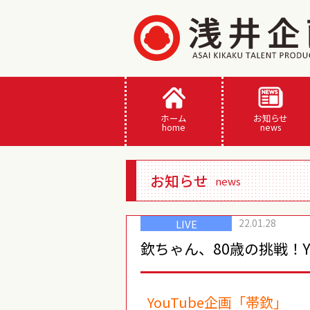
ホーム
お知らせ
home
news
お知らせ
news
22.01.28
LIVE
欽ちゃん、80歳の挑戦！Y
YouTube企画「帯欽」