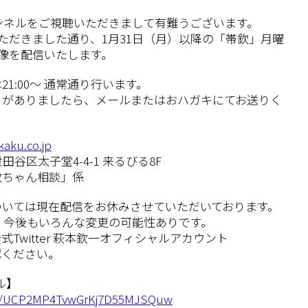
ャンネルをご視聴いただきまして有難うございます。
いただきました通り、1月31日（月）以降の「帯欽」月曜
録映像を配信いたします。
1:00～ 通常通り行います。
」がありましたら、メールまたはおハガキにてお送りく
aku.co.jp
田谷区太子堂4-4-1 来るびる8F
欽ちゃん相談」係
ついては現在配信をお休みさせていただいております。
e、今後もいろんな変更の可能性ありです。
Twitter 萩本欽一オフィシャルアカウント
認ください。
ル】
el/UCP2MP4TvwGrKj7D55MJSQuw