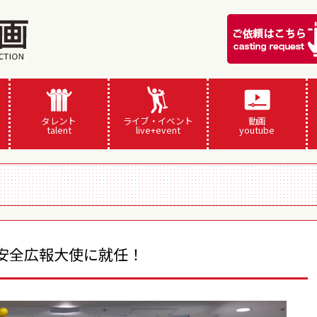
タレント
ライブ・イベント
動画
talent
live+event
youtube
通安全広報大使に就任！