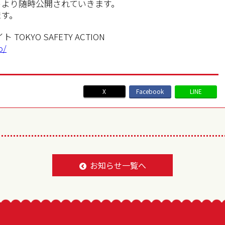
トより随時公開されていきます。
ます。
KYO SAFETY ACTION
o/
X
Facebook
LINE
BACK TO LIST
お知らせ一覧へ