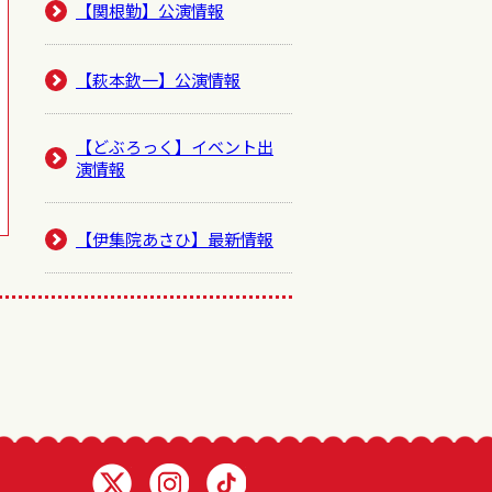
【関根勤】公演情報
【萩本欽一】公演情報
【どぶろっく】イベント出
演情報
【伊集院あさひ】最新情報
Twitter 浅井企画
Instagram 浅井企画
TikTok 浅井企画動画一覧