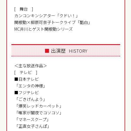
[ 舞台 ]
カンコンキンシアター「クドい！」
関根勤×柳原可奈子トークライブ「酷白」
MC井川とゲスト関根勤シリーズ
■
出演歴
HISTORY
＜主な放送作品＞
[ テレビ ]
■日本テレビ
「エンタの神様」
■フジテレビ
「ごきげんよう」
「爆笑レッドカーペット」
「噺家が闇夜でコソコソ」
「マネースクープ」
「正直女子さんぽ」