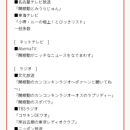
■名古屋テレビ放送
「関根勤とみうらじゅん」
■東海テレビ
「小堺・ル－の極上！とびっきリスト」
…他多数
[ ネットテレビ ]
■AbemaTV
「関根勤がニッチなニュースをなでまわす」
[ ラジオ ]
■文化放送
「関根勤のカンコンキンラジオ～ポァ～ンと聞いてね
～」
「関根勤のカンコンキンラジオ～オスのラプソディ～」
「関根勤のスポパラ」
■TBSラジオ
「コサキンDEワオ」
「岸谷五朗の東京レディオクラブ」
■ニッポン放送