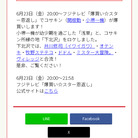
6月23日（金）20:00～フジテレビ「爆買い☆スタ
ー恩返し」でコサキン（
関根勤
・
小堺一機
）が爆
買いします！
小堺一機が幼少期を過ごした「浅草」と、コサキ
ン所縁の地「下北沢」をロケしました。
下北沢では、
井川修司（イワイガワ）
・
オテン
キ
・
牧野ステテコ
・
ドドん
・
ミスター大冒険。
・
ヴィレッジ
と合流！
是非、ご覧ください！
6月23日（金）20:00～21:58
フジテレビ「爆買い☆スター恩返し」
公式サイトは
こちら
LINE
Facebook
X