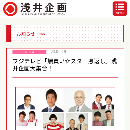
お知らせ
news
23.06.19
MEDIA
フジテレビ「爆買い☆スター恩返し」浅
井企画大集合！