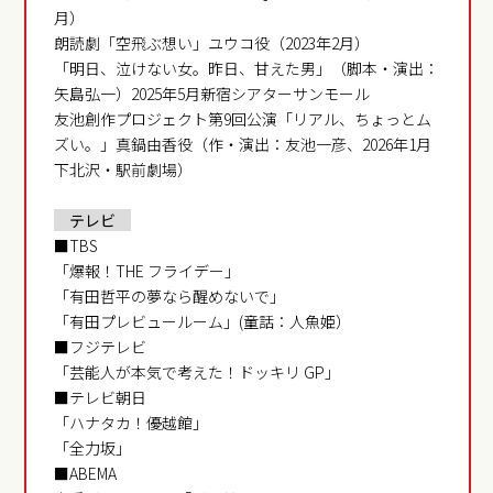
月）
朗読劇「空飛ぶ想い」ユウコ役（2023年2月）
「明日、泣けない女。昨日、甘えた男」（脚本・演出：
矢島弘一）2025年5月新宿シアターサンモール
友池創作プロジェクト第9回公演「リアル、ちょっとム
ズい。」真鍋由香役（作・演出：友池一彦、2026年1月
下北沢・駅前劇場）
テレビ
■TBS
「爆報！THE フライデー」
「有田哲平の夢なら醒めないで」
「有田プレビュールーム」(童話：人魚姫）
■フジテレビ
「芸能人が本気で考えた！ドッキリ GP」
■テレビ朝日
「ハナタカ！優越館」
「全力坂」
■ABEMA