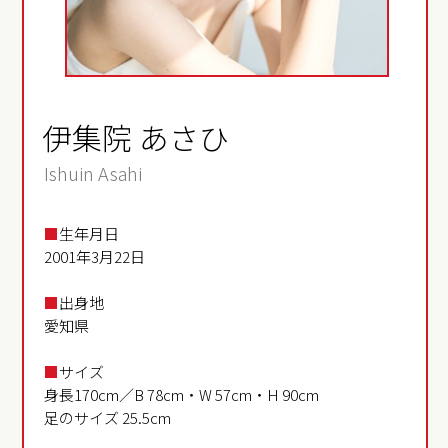
伊集院 あさひ
Ishuin Asahi
■
生年月日
2001年3月22日
■
出身地
愛知県
■
サイズ
身長170cm／B 78cm・W 57cm・H 90cm
足のサイズ 25.5cm