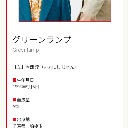
グリーンランプ
Greenlamp
【左】今西 淳（いまにし じゅん）
■
生年月日
1993年9月5日
■
血液型
A型
■
出身地
千葉県 船橋市