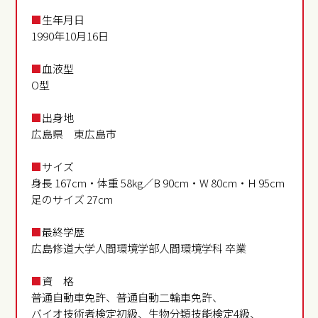
■
生年月日
1990年10月16日
■
血液型
O型
■
出身地
広島県 東広島市
■
サイズ
身長 167cm・体重 58kg／B 90cm・W 80cm・H 95cm
足のサイズ 27cm
■
最終学歴
広島修道大学人間環境学部人間環境学科 卒業
■
資 格
普通自動車免許、普通自動二輪車免許、
バイオ技術者検定初級、生物分類技能検定4級、