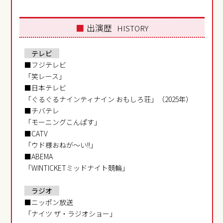
■
出演歴
HISTORY
テレビ
■フジテレビ
「笑レース」
■日本テレビ
「ぐるぐるナインティナイン おもしろ荘」（2025年）
■チバテレ
「モーニングこんぱす」
■CATV
「ウド様おねが～い!!」
■ABEMA
「WINTICKETミッドナイト競輪」
ラジオ
■ニッポン放送
「ナイツ ザ・ラジオショー」