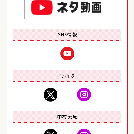
SNS情報
youtube
今西 淳
twitter
instagram
中村 元紀
twitter
instagram