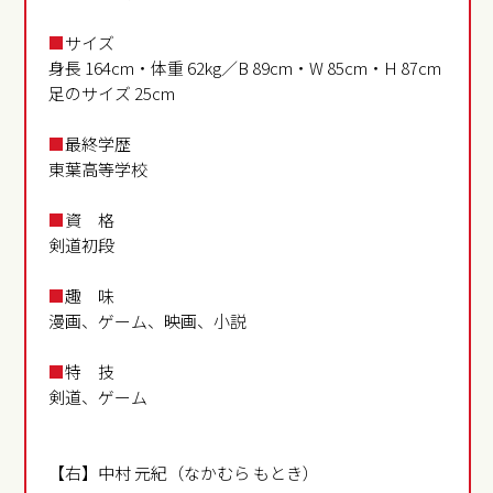
■
サイズ
身長 164cm・体重 62kg／B 89cm・W 85cm・H 87cm
足のサイズ 25cm
■
最終学歴
東葉高等学校
■
資 格
剣道初段
■
趣 味
漫画、ゲーム、映画、小説
■
特 技
剣道、ゲーム
【右】中村 元紀（なかむら もとき）