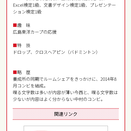
Excel検定1級、文書デザイン検定1級、プレゼンテー
ション検定1級
■
趣 味
広島東洋カープの応援
■
特 技
ドロップ、クロスヘアピン（バドミントン）
■
略 歴
養成所の同期でルームシェアをきっかけに、2014年8
月コンビを結成。
喋る文字数は多いが内容が薄い今西と、喋る文字数は
少ないが内容はよく分からない中村のコンビ。
関連リンク