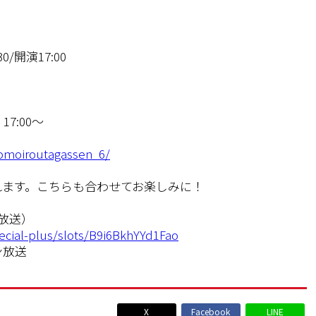
0/開演17:00
7:00～
omoiroutagassen_6/
れます。こちらも合わせてお楽しみに！
料放送）
ecial-plus/slots/B9i6BkhYYd1Fao
ン放送
X
Facebook
LINE