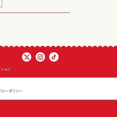
Twitter 浅井企画
Instagram 浅井企画
TikTok 浅井企画動画一覧
ィション
バシーポリシー