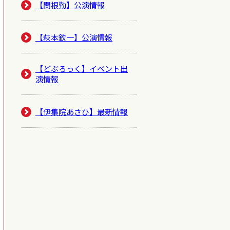
【関根勤】公演情報
【萩本欽一】公演情報
【どぶろっく】イベント出
演情報
【伊集院あさひ】最新情報