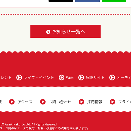
BACK TO LIST
お知らせ一覧へ
タレント
ライブ・イベント
動画
特設サイト
オーデ
要
アクセス
お問い合わせ
採用情報
プライ
t© Asaikikaku.Co.Ltd. All Rights Reserved.
ページ内の全データの複写・転載・改造などの流用を固く禁じます。